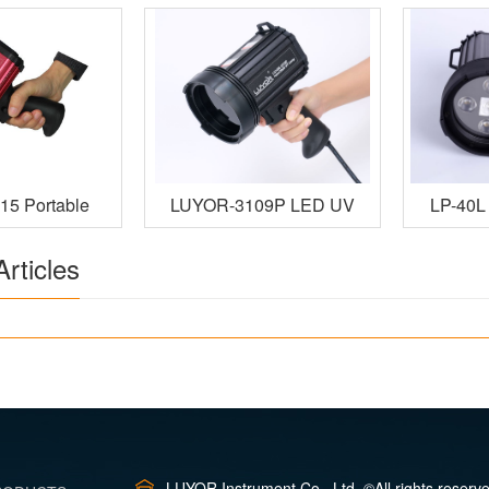
5 Portable
LUYOR-3109P LED UV
LP-40L
 Lamp
Lamp
rticles
LUYOR Instrument Co., Ltd. ©All rights reserv