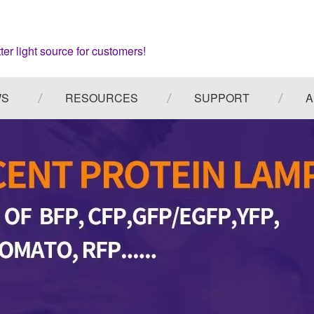
ter light source for customers!
WS
RESOURCES
SUPPORT
A