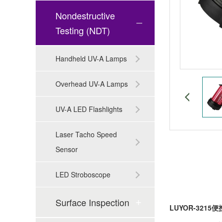
Nondestructive
Testing (NDT)
Handheld UV-A Lamps
Overhead UV-A Lamps
UV-A LED Flashlights
Laser Tacho Speed
Sensor
LED Stroboscope
Surface Inspection
LUYOR-321