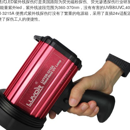
15便携式LED紫外线探伤灯是美国路阳为荧光磁粉探伤、荧光渗透探伤行业研发的
量紫外led，紫外线波段范围为360-370nm，没有有害的UVB和UVC,4
OR-3215A 便携式紫外线探伤灯没有了繁重的电源箱，采用了直插24v适配
便了探伤工人的便捷性。