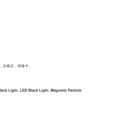
明书，合格证，保修卡。
lack Light
,
LED Black Light
,
Magnetic Particle