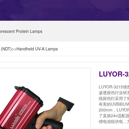
orescent Protein Lamps
g (NDT)
>>
Handheld UV-A Lamps
LUYOR-3
LUYOR-32
渗透探伤行业研发的
线探伤灯采用了5
有害的UVB和UV
200mm，LUY
了直插24v适配
锂电池组供电，