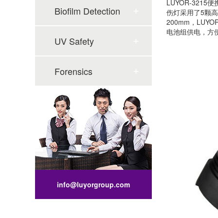
LUYOR-32
Biofilm Detection
伤灯采用了5颗高能
200mm，LUY
电池组供电，方
UV Safety
Forensics
info@luyorgroup.com