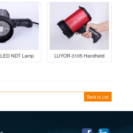
 LED NDT Lamp
LUYOR-3105 Handheld
NDT UV Lamp
Back to List
ed